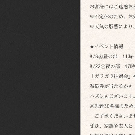
お客様にはご迷惑お
※不定休のため、お
※天気の影響により
★イベント情報
8/8㊍昼の部 11時
8/22㊍夜の部 17
「ガラガラ抽選会」
温泉券が当たるかも
ハズレもございます
※先着30名様のた
ご了承くださいま
ぜひ、家族や友人と