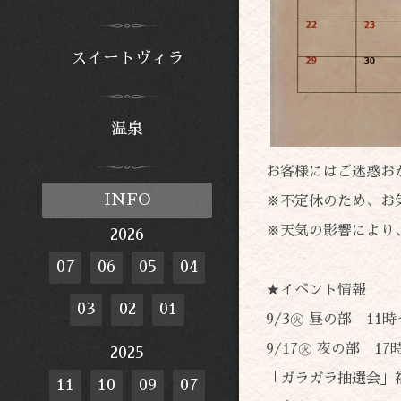
スイートヴィラ
温泉
お客様にはご迷惑お
INFO
※不定休のため、お
※天気の影響により
2026
07
06
05
04
★イベント情報
03
02
01
9/3㊋ 昼の部 11時
9/17㊋ 夜の部 17
2025
「ガラガラ抽選会」
11
10
09
07