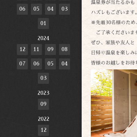
温泉券が当たるかも
06
05
04
03
ハズレもございます
※先着30名様のた
01
ご了承くださいま
2024
ぜひ、家族や友人と
12
11
09
08
日帰り温泉を楽しみ
皆様のお越しをお待
07
06
05
04
03
2023
09
2022
12