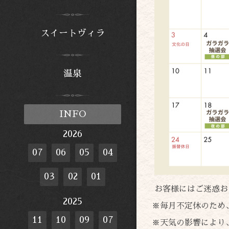
スイートヴィラ
温泉
INFO
2026
07
06
05
04
03
02
01
お客様にはご迷惑お
2025
※毎月不定休のため
11
10
09
07
※天気の影響により