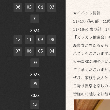
06
05
04
03
★イベント情報
01
11/4㊋ 昼の部 11
11/18㊋ 夜の部 1
2024
「ガラガラ抽選会」
12
11
09
08
温泉券が当たるかも
07
06
05
04
ハズレもございます
※先着30名様のた
03
ご了承くださいませ
2023
ぜひ、家族や友人と
09
日帰り温泉を楽しみ
皆様のお越しをお待
2022
12